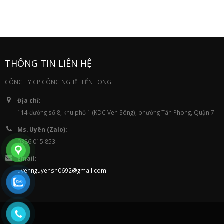
THÔNG TIN LIÊN HỆ
CÔNG TY CP CÔNG NGHỆ HIỂN LONG
Địa chỉ:
114 đường số 8, khu phố 1 (KDC Ven Sông), phường Tân Phong, Quận 7
Ms. Uyên (Zalo):
0386 015 853
Email:
uyennguyensh0692@gmail.com