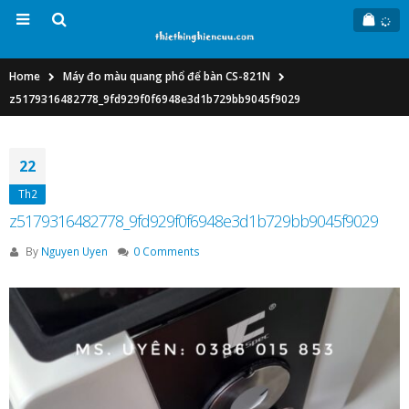
Home
Máy đo màu quang phổ để bàn CS-821N
z5179316482778_9fd929f0f6948e3d1b729bb9045f9029
22
Th2
z5179316482778_9fd929f0f6948e3d1b729bb9045f9029
By
Nguyen Uyen
0 Comments