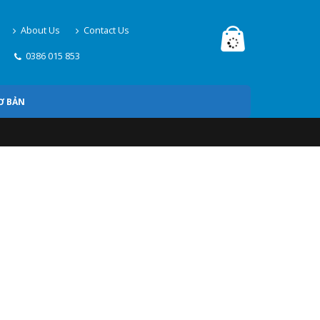
About Us
Contact Us
0386 015 853
Ơ BẢN