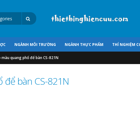
ƯỢC
NGÀNH MÔI TRƯỜNG
NGÀNH THỰC PHẨM
THÍ NGHIỆM C
 màu quang phổ để bàn CS-821N
ổ để bàn CS-821N