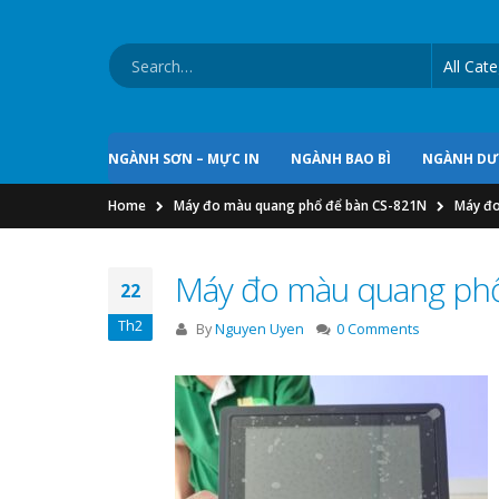
NGÀNH SƠN – MỰC IN
NGÀNH BAO BÌ
NGÀNH D
Home
Máy đo màu quang phổ để bàn CS-821N
Máy đo
Máy đo màu quang ph
22
Th2
By
Nguyen Uyen
0 Comments