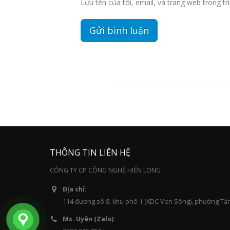
Lưu tên của tôi, email, và trang web trong trì
THÔNG TIN LIÊN HỆ
CÔNG TY CP CÔNG NGHỆ HIỂN LONG
Địa chỉ:
114 đường số 8, khu phố 1 (KDC Ven Sông), phường Tâ
Ms. Uyên (Zalo):