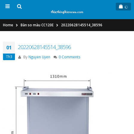
Home
Bàn so màu CC120E
20220628145514_38596
20220628145514_38596
01
Th3
By
Nguyen Uyen
0 Comments