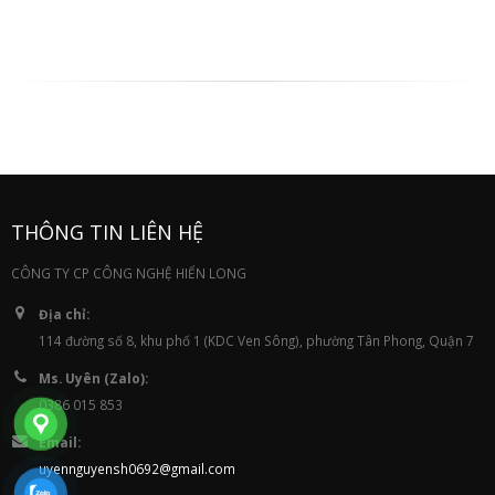
THÔNG TIN LIÊN HỆ
CÔNG TY CP CÔNG NGHỆ HIỂN LONG
Địa chỉ:
114 đường số 8, khu phố 1 (KDC Ven Sông), phường Tân Phong, Quận 7
Ms. Uyên (Zalo):
0386 015 853
Email:
uyennguyensh0692@gmail.com