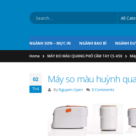
NGÀNH SƠN – MỰC IN
NGÀNH BAO BÌ
NGÀNH D
Home
MÁY ĐO MÀU QUANG PHỔ CẦM TAY CS-650
Máy
Máy so màu huỳnh qua
02
Th4
By
Nguyen Uyen
0 Comments