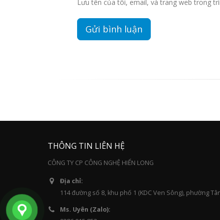
Lưu tên của tôi, email, và trang web trong trì
THÔNG TIN LIÊN HỆ
CÔNG TY CP CÔNG NGHỆ HIỂN LONG
Địa chỉ:
114 đường số 8, khu phố 1 (KDC Ven Sông), phường Tâ
Ms. Uyên (Zalo):