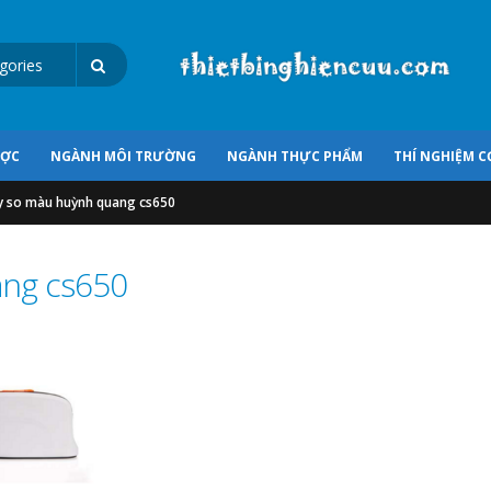
ƯỢC
NGÀNH MÔI TRƯỜNG
NGÀNH THỰC PHẨM
THÍ NGHIỆM C
 so màu huỳnh quang cs650
ng cs650