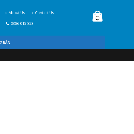
About Us
Contact Us
0386 015 853
Ơ BẢN