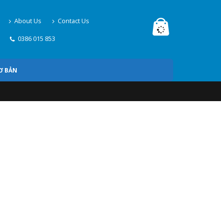
About Us
Contact Us
0386 015 853
Ơ BẢN