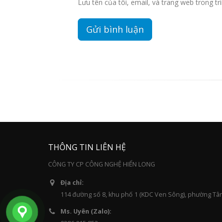
Lưu tên của tôi, email, và trang web trong trì
THÔNG TIN LIÊN HỆ
CÔNG TY CP CÔNG NGHỆ HIỂN LONG
Địa chỉ:
114 đường số 8, khu phố 1 (KDC Ven Sông), phường Tâ
Ms. Uyên (Zalo):