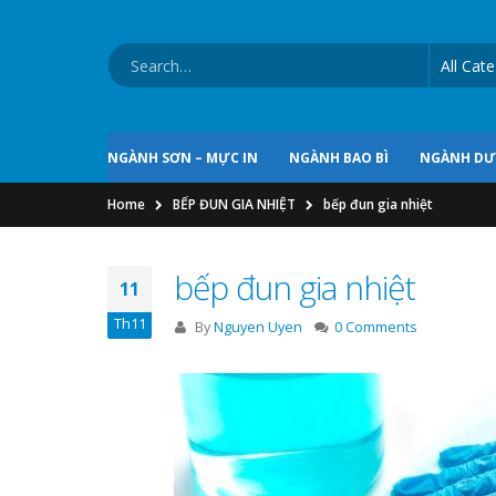
NGÀNH SƠN – MỰC IN
NGÀNH BAO BÌ
NGÀNH D
Home
BẾP ĐUN GIA NHIỆT
bếp đun gia nhiệt
bếp đun gia nhiệt
11
Th11
By
Nguyen Uyen
0 Comments