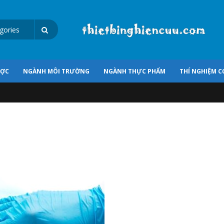
ƯỢC
NGÀNH MÔI TRƯỜNG
NGÀNH THỰC PHẨM
THÍ NGHIỆM C