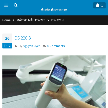
Home
MÁY SO MÀU DS-220
DS-220-3
DS-220-3
26
Th12
By
Nguyen Uyen
0 Comments