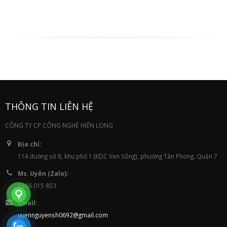
THÔNG TIN LIÊN HỆ
CÔNG TY CP CÔNG NGHỆ HIỂN LONG
Địa chỉ:
114 đường số 8, khu phố 1 (KDC Ven Sông), phường Tân Phong, Quận 7
Ms. Uyên (Zalo):
0386 015 853
Email:
uyennguyensh0692@gmail.com