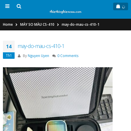
Home
MÁY SO MÀU CS-410
may-do-mau-cs-410-1
may-do-mau-cs-410-1
14
Th1
By
Nguyen Uyen
0 Comments