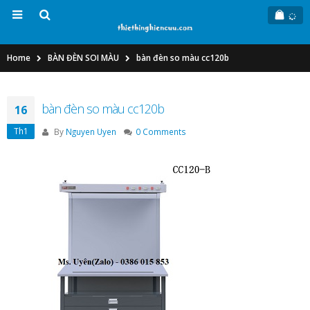
Home
BÀN ĐÈN SOI MÀU
bàn đèn so màu cc120b
bàn đèn so màu cc120b
16
Th1
By
Nguyen Uyen
0 Comments