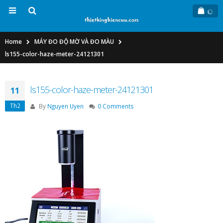
Home
MÁY ĐO ĐỘ MỜ VÀ ĐO MÀU
ls155-color-haze-meter-24121301
ls155-color-haze-meter-24121301
11
Th2
By
Nguyen Uyen
0 Comments