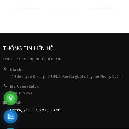
THÔNG TIN LIÊN HỆ
CÔNG TY CP CÔNG NGHỆ HIỂN LONG
Địa chỉ:
114 đường số 8, khu phố 1 (KDC Ven Sông), phường Tân Phong, Quận 7
Ms. Uyên (Zalo):
0386 015 853
Email:
uyennguyensh0692@gmail.com