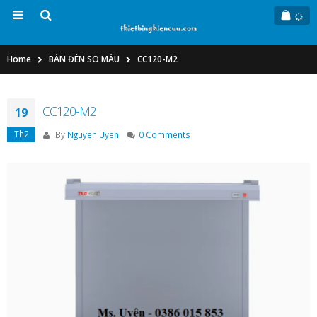
Home
BÀN ĐÈN SO MÀU
CC120-M2
CC120-M2
19
Th2
By
Nguyen Uyen
0 Comments