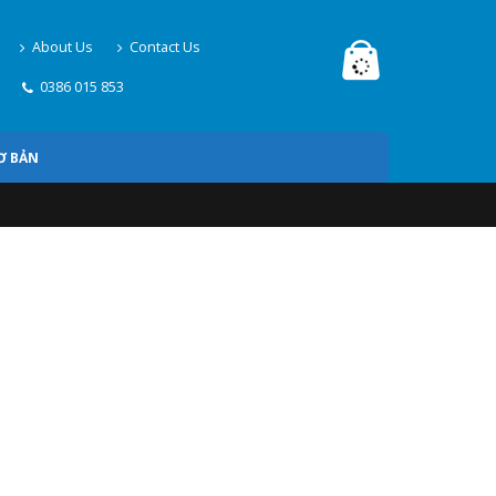
About Us
Contact Us
0386 015 853
Ơ BẢN