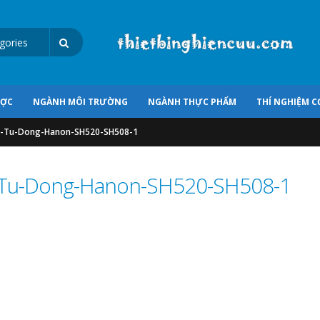
ƯỢC
NGÀNH MÔI TRƯỜNG
NGÀNH THỰC PHẨM
THÍ NGHIỆM C
l-Tu-Dong-Hanon-SH520-SH508-1
-Tu-Dong-Hanon-SH520-SH508-1