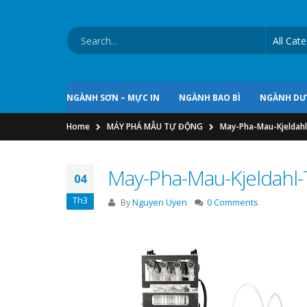
NGÀNH SƠN – MỰC IN
NGÀNH BAO BÌ
NGÀNH D
Home
MÁY PHÁ MẪU TỰ ĐỘNG
May-Pha-Mau-Kjeldah
May-Pha-Mau-Kjeldahl
04
Th3
By
Nguyen Uyen
0 Comments