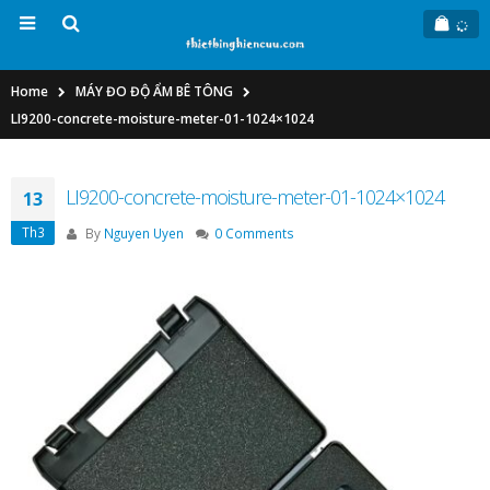
Home
MÁY ĐO ĐỘ ẨM BÊ TÔNG
LI9200-concrete-moisture-meter-01-1024×1024
LI9200-concrete-moisture-meter-01-1024×1024
13
Th3
By
Nguyen Uyen
0 Comments