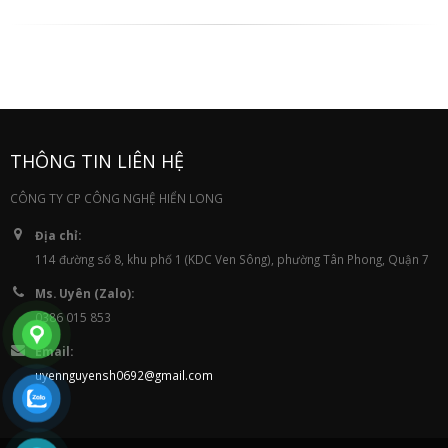
THÔNG TIN LIÊN HỆ
CÔNG TY CP CÔNG NGHỆ HIỂN LONG
Địa chỉ:
114 đường số 8, khu phố 1 (KDC Ven Sông), phường Tân Phong, Quận 7
Ms. Uyên (Zalo):
0386 015 853
Email:
uyennguyensh0692@gmail.com