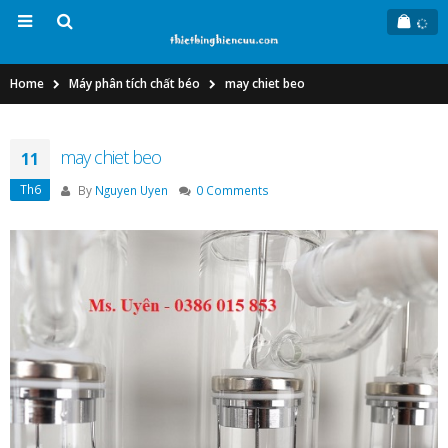
Home
Máy phân tích chất béo
may chiet beo
may chiet beo
11
Th6
By
Nguyen Uyen
0 Comments