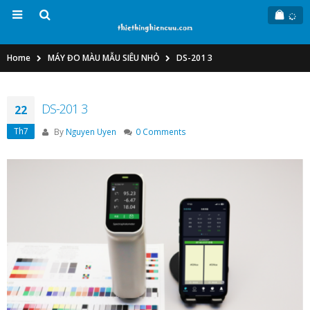
Home
MÁY ĐO MÀU MẪU SIÊU NHỎ
DS-201 3
DS-201 3
22
Th7
By
Nguyen Uyen
0 Comments