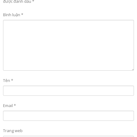
được đánh dấu
*
Bình luận
*
Tên
*
Email
*
Trang web