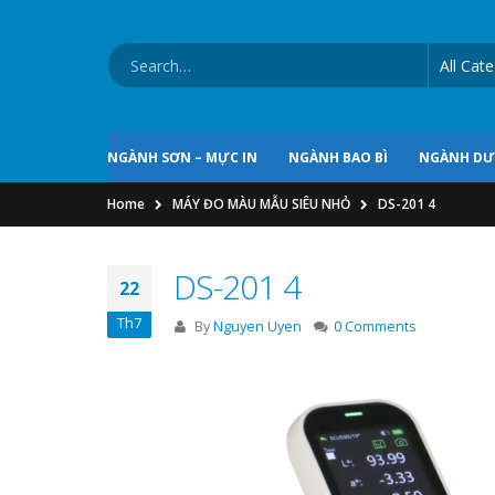
NGÀNH SƠN – MỰC IN
NGÀNH BAO BÌ
NGÀNH D
Home
MÁY ĐO MÀU MẪU SIÊU NHỎ
DS-201 4
DS-201 4
22
Th7
By
Nguyen Uyen
0 Comments