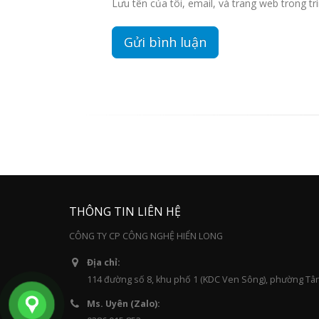
Lưu tên của tôi, email, và trang web trong trì
THÔNG TIN LIÊN HỆ
CÔNG TY CP CÔNG NGHỆ HIỂN LONG
Địa chỉ:
114 đường số 8, khu phố 1 (KDC Ven Sông), phường Tâ
Ms. Uyên (Zalo):