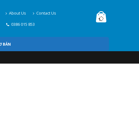
About Us
Contact Us
0386 015 853
Ơ BẢN