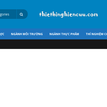
ƯỢC
NGÀNH MÔI TRƯỜNG
NGÀNH THỰC PHẨM
THÍ NGHIỆM C