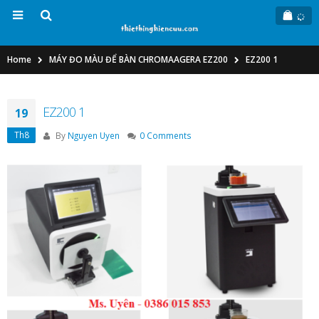
Home
MÁY ĐO MÀU ĐỂ BÀN CHROMAAGERA EZ200
EZ200 1
EZ200 1
19
Th8
By
Nguyen Uyen
0 Comments