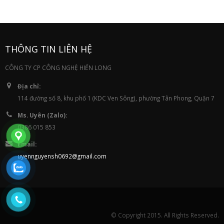
THÔNG TIN LIÊN HỆ
CÔNG TY CP CÔNG NGHỆ HIỂN LONG
Địa chỉ:
114 đường số 8, khu phố 1 (KDC Ven Sông), phường Tân Phong, Quận 7
Ms. Uyên (Zalo):
0386 015 853
Email:
uyennguyensh0692@gmail.com
© Copyright 2015. All Rights Reserved.