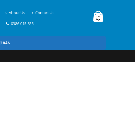
About Us
Contact Us
0386 015 853
Ơ BẢN