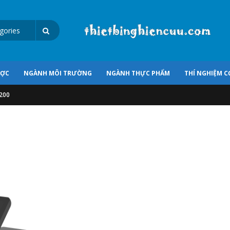
ƯỢC
NGÀNH MÔI TRƯỜNG
NGÀNH THỰC PHẨM
THÍ NGHIỆM C
200