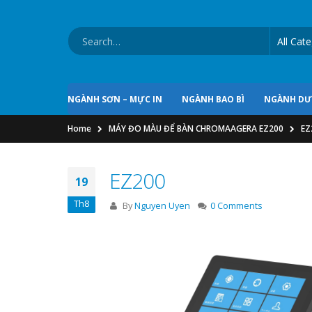
NGÀNH SƠN – MỰC IN
NGÀNH BAO BÌ
NGÀNH D
Home
MÁY ĐO MÀU ĐỂ BÀN CHROMAAGERA EZ200
EZ
EZ200
19
Th8
By
Nguyen Uyen
0 Comments