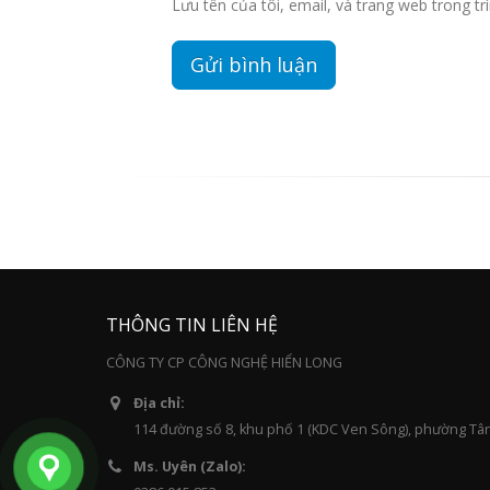
Lưu tên của tôi, email, và trang web trong trì
THÔNG TIN LIÊN HỆ
CÔNG TY CP CÔNG NGHỆ HIỂN LONG
Địa chỉ:
114 đường số 8, khu phố 1 (KDC Ven Sông), phường Tâ
Ms. Uyên (Zalo):