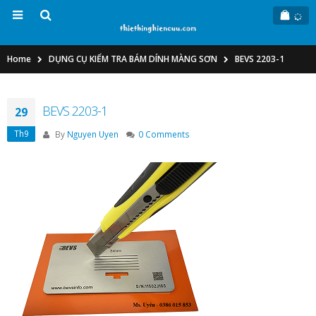
Home
DỤNG CỤ KIỂM TRA BÁM DÍNH MÀNG SƠN
BEVS 2203-1
BEVS 2203-1
29
Th9
By
Nguyen Uyen
0 Comments