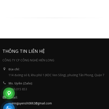
THÔNG TIN LIÊN HỆ
CÔNG TY CP CÔNG NGHỆ HIỂN LONG
Địa chỉ:
114 đường số 8, khu phố 1 (KDC Ven Sông), phường Tân Phong, Quận 7
Ms. Uyên (Zalo):
0386 015 853
Email:
uyennguyensh0692@gmail.com