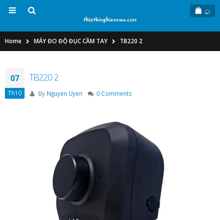
Home
MÁY ĐO ĐỘ ĐỤC CẦM TAY
TB220 2
TB220 2
07
Th10
By
Nguyen Uyen
0 Comments