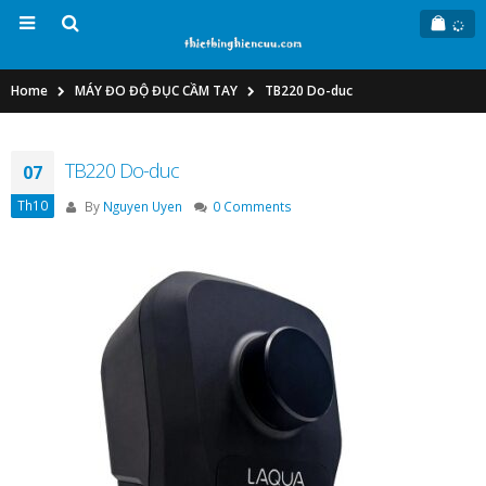
Home
MÁY ĐO ĐỘ ĐỤC CẦM TAY
TB220 Do-duc
TB220 Do-duc
07
Th10
By
Nguyen Uyen
0 Comments