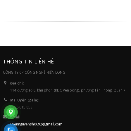
THÔNG TIN LIÊN HỆ
CÔNG TY CP CÔNG NGHỆ HIỂN LONG
Địa chỉ:
114 đường số 8, khu phố 1 (KDC Ven Sông), phường Tân Phong, Quận 7
Ms. Uyên (Zalo):
0386 015 853
Email:
uyennguyensh0692@gmail.com