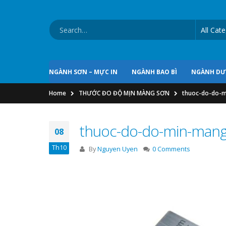
NGÀNH SƠN – MỰC IN
NGÀNH BAO BÌ
NGÀNH D
Home
THƯỚC ĐO ĐỘ MỊN MÀNG SƠN
thuoc-do-do-m
thuoc-do-do-min-mang
08
Th10
By
Nguyen Uyen
0 Comments