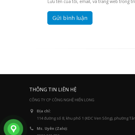
Lưu tên của tôi, email, và trang web trong trì
THÔNG TIN LIÊN HỆ
CÔNG TY CP CÔNG NGHỆ HIỂN LONG
Địa chỉ:
114 đường số 8, khu phố 1 (KDC Ven Sông), phường Tâ
Ms. Uyên (Zalo):