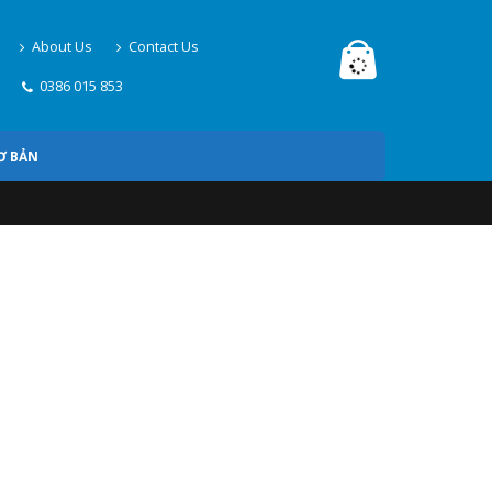
About Us
Contact Us
0386 015 853
Ơ BẢN