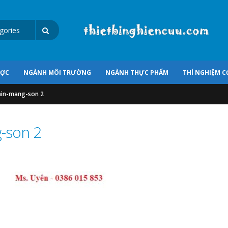
ƯỢC
NGÀNH MÔI TRƯỜNG
NGÀNH THỰC PHẨM
THÍ NGHIỆM C
in-mang-son 2
-son 2