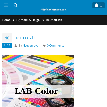
Home
Hệ màu LAB là gì?
he-mau-lab
he-mau-lab
10
Th11
By
Nguyen Uyen
0 Comments