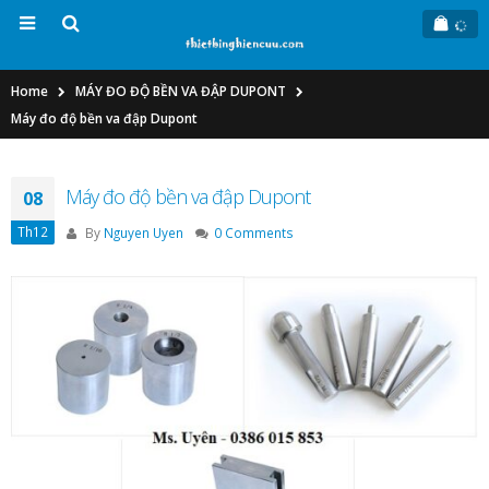
Home
MÁY ĐO ĐỘ BỀN VA ĐẬP DUPONT
Máy đo độ bền va đập Dupont
Máy đo độ bền va đập Dupont
08
Th12
By
Nguyen Uyen
0 Comments