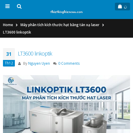
Home
Máy phân tích kích thước hạt bằng tán xạ laser
LT3600 linkoptik
LT3600 linkoptik
31
Th12
By
Nguyen Uyen
0 Comments