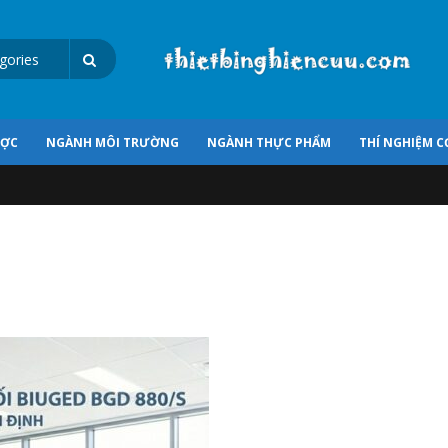
ƯỢC
NGÀNH MÔI TRƯỜNG
NGÀNH THỰC PHẨM
THÍ NGHIỆM C