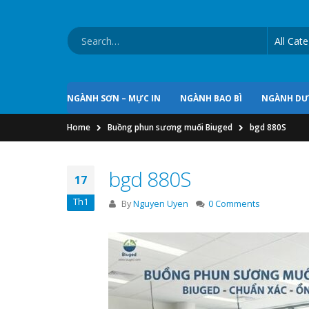
NGÀNH SƠN – MỰC IN
NGÀNH BAO BÌ
NGÀNH D
Home
Buồng phun sương muối Biuged
bgd 880S
bgd 880S
17
Th1
By
Nguyen Uyen
0 Comments