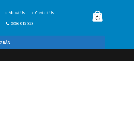
About Us
Contact Us
0386 015 853
Ơ BẢN