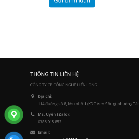
THÔNG TIN LIÊN HỆ
CÔNG TY CP CÔNG NGHỆ HIỂN LONG
Địa chỉ:
114 đường số 8, khu phố 1 (KDC Ven Sông), phường Tâ
Ms. Uyên (Zalo):
0386 015 853
Email: