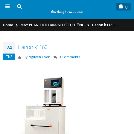
Home
MÁY PHÂN TÍCH ĐẠM/NITƠ TỰ ĐỘNG
Hanon k1160
Hanon k1160
24
Th2
By
Nguyen Uyen
0 Comments