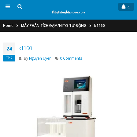
Home
MÁY PHÂN TÍCH ĐẠM/NITƠ TỰ ĐỘNG
k1160
k1160
24
Th2
By
Nguyen Uyen
0 Comments