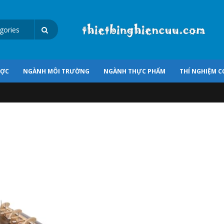
ƯỢC
NGÀNH MÔI TRƯỜNG
NGÀNH THỰC PHẨM
THÍ NGHIỆM C