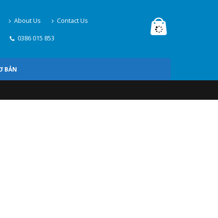
About Us
Contact Us
0386 015 853
Ơ BẢN