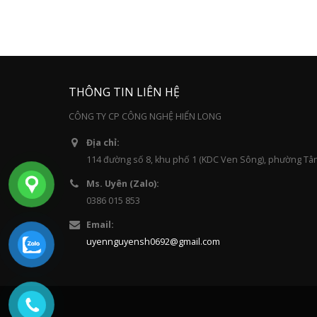
THÔNG TIN LIÊN HỆ
CÔNG TY CP CÔNG NGHỆ HIỂN LONG
Địa chỉ:
114 đường số 8, khu phố 1 (KDC Ven Sông), phường Tâ
Ms. Uyên (Zalo):
0386 015 853
Email:
uyennguyensh0692@gmail.com