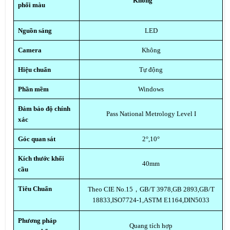
Không
phối màu
Nguồn sáng
LED
Camera
Không
Hiệu chuẩn
Tự động
Phần mềm
Windows
Đảm bảo độ chính
Pass National Metrology Level I
xác
Góc quan sát
2°,10°
Kích thước khối
40mm
cầu
Tiêu Chuẩn
Theo CIE No.15，GB/T 3978,GB 2893,GB/T
18833,ISO7724-1,ASTM E1164,DIN5033
Phương pháp
Quang tích hợp