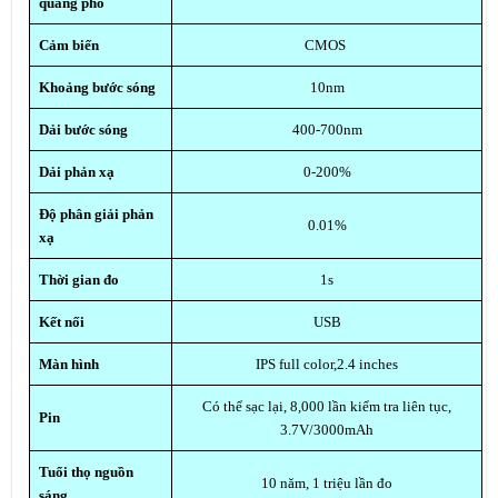
quang phổ
Cảm biến
CMOS
Khoảng bước sóng
10nm
Dải bước sóng
400-700nm
Dải phản xạ
0-200%
Độ phân giải phản
0.01%
xạ
Thời gian đo
1s
Kết nối
USB
Màn hình
IPS full color,2.4 inches
Có thể sạc lại, 8,000 lần kiểm tra liên tục,
Pin
3.7V/3000mAh
Tuổi thọ nguồn
10 năm, 1 triệu lần đo
sáng