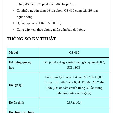
trắng, độ vàng, độ phai màu, độ che phủ,…
Có nhiều nguồn sáng để lựa chọn, CS-410 cung cấp 26 loại
nguồn sáng
Độ lặp lại cao (Delta E*ab 0.08 )
Cung cấp kèm theo chứng nhận đảm bảo đo lường.
THÔNG SỐ KỸ THUẬT
Model
CS-410
Hệ thống quang
D/8 (chiếu sáng khuếch tán, góc quan sát 8°),
học
SCI , SCE
Giá trị sai lệch màu: Cơ bản ΔE * ab≤ 0,03.
Trung bình: ΔE * ab≤ 0,04. Tối đa: ΔE * ab≤
Độ lặp lại
0,06 (khi đo tấm chuẩn trắng 30 lần trong
khoảng thời gian 5 giây)
Độ ổn định
ΔE*ab≤0.4
Độ chính xác hiển