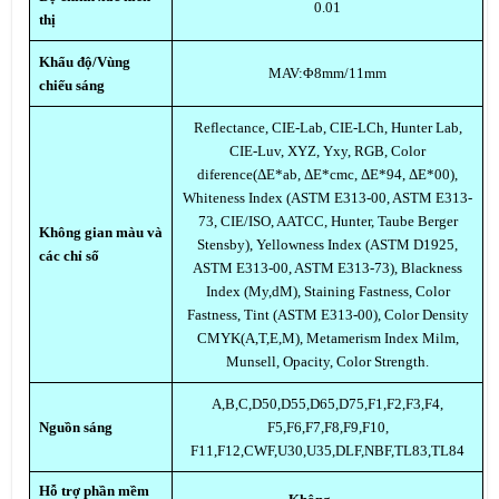
0.01
thị
Khẩu độ/Vùng
MAV:Φ8mm/11mm
chiếu sáng
Reflectance, CIE-Lab, CIE-LCh, Hunter Lab,
CIE-Luv, XYZ, Yxy, RGB, Color
diference(ΔE*ab, ΔE*cmc, ΔE*94, ΔE*00),
Whiteness Index (ASTM E313-00, ASTM E313-
73, CIE/ISO, AATCC, Hunter, Taube Berger
Không gian màu và
Stensby), Yellowness Index (ASTM D1925,
các chỉ số
ASTM E313-00, ASTM E313-73), Blackness
Index (My,dM), Staining Fastness, Color
Fastness, Tint (ASTM E313-00), Color Density
CMYK(A,T,E,M), Metamerism Index Milm,
Munsell, Opacity, Color Strength.
A,B,C,D50,D55,D65,D75,F1,
F2,F3,F4,
Nguồn sáng
F5,F6,F7,F8,F9,F10,
F11,F12,CWF,U30,U35,DLF,NBF,TL83,TL84
Hỗ trợ phần mềm