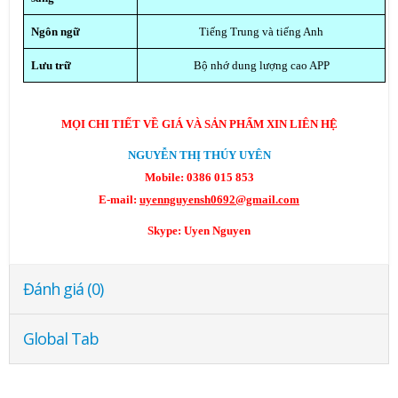
Ngôn ngữ
Tiếng Trung và tiếng Anh
Lưu trữ
Bộ nhớ dung lượng cao APP
MỌI CHI TIẾT VỀ GIÁ VÀ SẢN PHẨM XIN LIÊN HỆ
NGUYỄN THỊ THÚY UYÊN
Mobile:
0386 015 853
E-mail:
uyennguyensh0692@gmail.com
Skype:
Uyen Nguyen
Đánh giá (0)
Global Tab