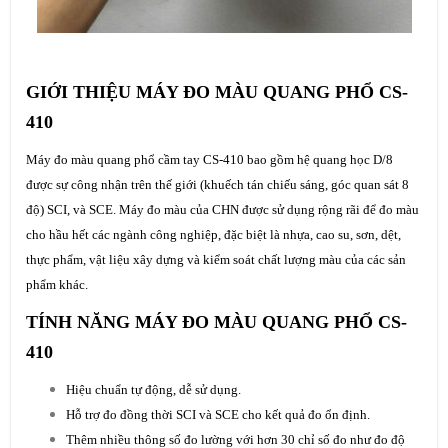
GIỚI THIỆU MÁY ĐO MÀU QUANG PHỔ CS-
410
Máy đo màu quang phổ cầm tay CS-410 bao gồm hệ quang học D/8
được sự công nhận trên thế giới (khuếch tán chiếu sáng, góc quan sát 8
độ) SCI, và SCE. Máy đo màu của CHN được sử dụng rộng rãi để đo màu
cho hầu hết các ngành công nghiệp, đặc biệt là nhựa, cao su, sơn, dệt,
thực phẩm, vật liệu xây dựng và kiểm soát chất lượng màu của các sản
phẩm khác.
TÍNH NĂNG MÁY ĐO MÀU QUANG PHỔ CS-
410
Hiệu chuẩn tự động, dễ sử dụng.
Hỗ trợ đo đồng thời SCI và SCE cho kết quả đo ổn định.
Thêm nhiều thông số đo lường với hơn 30 chỉ số đo như đo độ