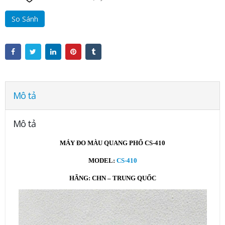
So Sánh
Mô tả
Mô tả
MÁY ĐO MÀU QUANG PHỔ CS-410
MODEL:
CS-410
HÃNG: CHN – TRUNG QUỐC