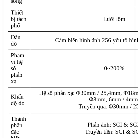
sóng
Thiết
bị tách
Lưới lõm
phổ
Đầu
Cảm biến hình ảnh 256 yếu tố hìn
dò
Phạm
vi hệ
số
0~200%
phản
xạ
Hệ số phản xạ: Φ30mm / 25,4mm, Φ18
Khẩu
Φ8mm, 6mm / 4mm
độ đo
Truyền qua: Φ30mm / 
Thành
Phản ánh: SCI & SC
phần
đặc
Truyền tiền: SCI & S