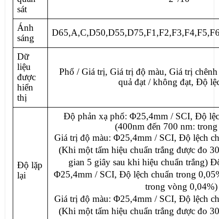
sát
Ánh
D65,A,C,D50,D55,D75,F1,F2,F3,F4,F5,F6
sáng
Dữ
liệu
Phổ / Giá trị, Giá trị độ màu, Giá trị chên
được
quả đạt / không đạt, Độ l
hiển
thị
Độ phản xạ phổ: Φ25,4mm / SCI, Độ lệc
(400nm đến 700 nm: trong
Giá trị độ màu: Φ25,4mm / SCI, Độ lệch c
(Khi một tấm hiệu chuẩn trắng được đo 30
gian 5 giây sau khi hiệu chuẩn trắng) 
Độ lặp
Φ25,4mm / SCI, Độ lệch chuẩn trong 0,0
lại
trong vòng 0,04%)
Giá trị độ màu: Φ25,4mm / SCI, Độ lệch c
(Khi một tấm hiệu chuẩn trắng được đo 30