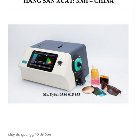
HÃNG SẢN XUẤT: 3NH – CHINA
Máy đo quang phổ để bàn