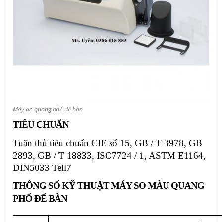
Máy đo quang phổ để bàn
TIÊU CHUẨN
Tuân thủ tiêu chuẩn CIE số 15, GB / T 3978, GB
2893, GB / T 18833, ISO7724 / 1, ASTM E1164,
DIN5033 Teil7
THÔNG SỐ KỸ THUẬT MÁY SO MÀU QUANG
PHỔ ĐỂ BÀN