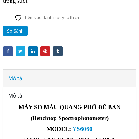
trong suốt
Thêm vào danh mục yêu thích
So Sánh
Mô tả
Mô tả
MÁY SO MÀU QUANG PHỔ ĐỂ BÀN
(Benchtop Spectrophotometer)
MODEL:
YS6060