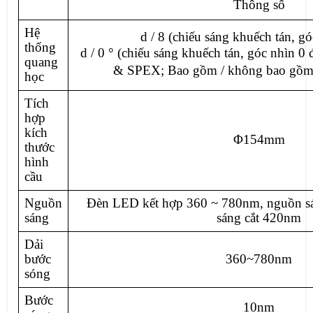
Thông số
Hệ
d / 8 (chiếu sáng khuếch tán, gó
thống
d / 0 ° (chiếu sáng khuếch tán, góc nhìn 
quang
& SPEX; Bao gồm / không bao gồm
học
Tích
hợp
kích
Φ154mm
thước
hình
cầu
Nguồn
Đèn LED kết hợp 360 ~ 780nm, nguồn s
sáng
sáng cắt 420nm
Dải
bước
360~780nm
sóng
Bước
10nm