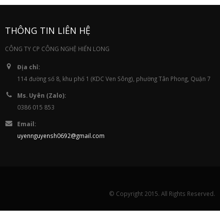
THÔNG TIN LIÊN HỆ
CÔNG TY CP CÔNG NGHỆ HIỂN LONG
Địa chỉ:
114 đường số 8, khu phố 1 (KDC Ven Sông), phường Tân Phong, Quận 7
Ms. Uyên (Zalo):
0386 015 853
Email:
uyennguyensh0692@gmail.com
© Copyright 2015. All Rights Reserved.