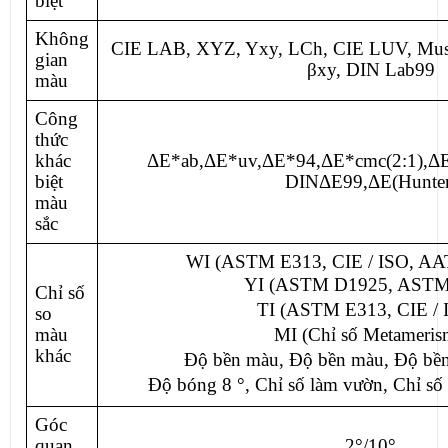
biệt
Không
CIE LAB, XYZ, Yxy, LCh, CIE LUV, Muse
gian
βxy, DIN Lab99
màu
Công
thức
khác
ΔE*ab,ΔE*uv,ΔE*94,ΔE*cmc(2:1),ΔE
biệt
DINΔE99,ΔE(Hunter
màu
sắc
WI (ASTM E313, CIE / ISO, AAT
YI (ASTM D1925, ASTM
Chỉ số
TI (ASTM E313, CIE / 
so
màu
MI (Chỉ số Metameris
khác
Độ bền màu, Độ bền màu, Độ bề
Độ bóng 8 °, Chỉ số làm vườn, Chỉ số 
Góc
quan
2°/10°