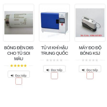
BÓNG ĐÈN D65
TỦ VI KHÍ HẬU
MÁY ĐO ĐỘ
CHO TỦ SOI
TRUNG QUỐC
BÓNG KSJ
MÀU
0
0
out
out
Đọc tiếp
Đọc tiếp
5.00
out of 5
of
of
5
5
Đọc tiếp