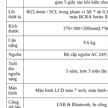
gian 5 giây sau khi hiệu chu
Lỗi
Φ25,4mm / SCI, trong phạm vi ΔE * ab 0,1
thiết bị
màu BCRA Series II
Kích
370×300×200mm(L*W
thước
Cân
9.6 kg
nặng
Nguồn
Bộ cấp nguồn AC 24V
Tuổi
thọ
5 năm, hơn 3 triệu lần
nguồn
sáng
Màn
Màn hình LCD màu 7 inch, màn hình 
hình
Cổng
USB & Bluetooth, In cổng 
dữ liệu