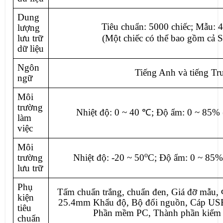
Dung
Tiêu chuẩn: 5000 chiếc; Mẫu: 4
lượng
lưu trữ
(Một chiếc có thể bao gồm cả 
dữ liệu
Ngôn
Tiếng Anh và tiếng Tr
ngữ
Môi
trường
Nhiệt độ: 0 ~ 40 ℃; Độ ẩm: 0 ~ 85%
làm
việc
Môi
o
trường
Nhiệt độ: -20 ~ 50
C; Độ ẩm: 0 ~ 85%
lưu trữ
Phụ
Tấm chuẩn trắng, chuẩn đen, Giá đỡ mẫ
kiện
25.4mm Khẩu độ, Bộ đổi nguồn, Cáp USB
tiêu
Phần mềm PC, Thành phần kiểm t
chuẩn