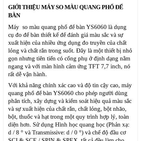
GIỚI THIỆU MÁY SO MÀU QUANG PHỔ ĐỂ
BÀN
Máy so màu quang phổ để bàn YS6060 là dụng
cụ đo để bàn thiết kế để đánh giá màu sắc và sự
xuất hiện của nhiều ứng dụng đo truyền của chất
lỏng và chất rắn trong suốt. Đây là một thiết bị nhỏ
gọn nhưng tiên tiến có cổng phụ ở định dạng nằm
ngang và với màn hình cảm ứng TFT 7,7 inch, nó
rất dễ vận hành.
Với khả năng chính xác cao và độ tin cậy cao, máy
quang phổ để bàn YS6060 cho phép người dùng
phân tích, xây dựng và kiểm soát hiệu quả màu sắc
và sự xuất hiện của chất rắn, chất lỏng, bột nhão,
bột, thuốc và hạt trong một quy trình hợp lý, toàn
diện hơn. Sử dụng Hình học quang học (Phản xạ:
d / 8 ° và Transmissive: d / 0 °) và chế độ đầu cơ
SCI & SCE / SPIN & SPEX, tất cả đều làm cho