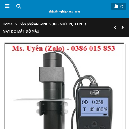
Home
Sản phẩm
NGÀNH SƠN - MỰC IN
,
CHN
MÁY ĐO MẬT ĐỘ MÀU