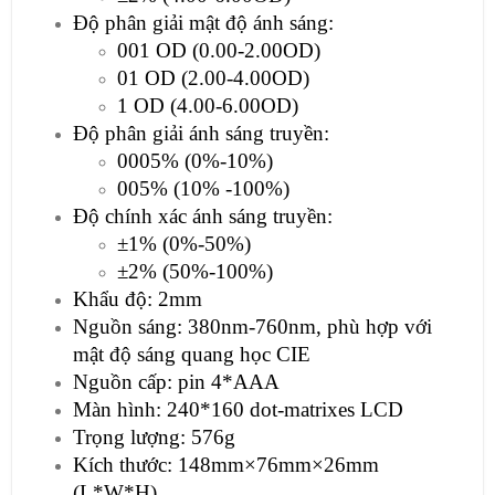
Độ phân giải mật độ ánh sáng:
001 OD (0.00-2.00OD)
01 OD (2.00-4.00OD)
1 OD (4.00-6.00OD)
Độ phân giải ánh sáng truyền:
0005% (0%-10%)
005% (10% -100%)
Độ chính xác ánh sáng truyền:
±1% (0%-50%)
±2% (50%-100%)
Khẩu độ: 2mm
Nguồn sáng: 380nm-760nm, phù hợp với
mật độ sáng quang học CIE
Nguồn cấp: pin 4*AAA
Màn hình: 240*160 dot-matrixes LCD
Trọng lượng: 576g
Kích thước: 148mm×76mm×26mm
(L*W*H)