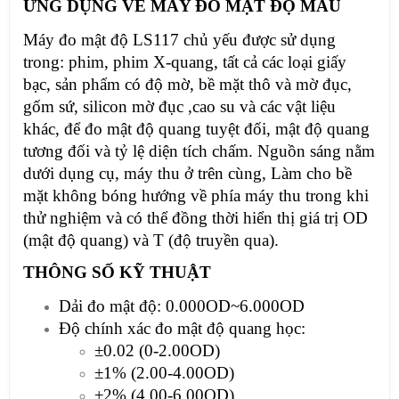
ỨNG DỤNG VỀ MÁY ĐO MẬT ĐỘ MÀU
Máy đo mật độ LS117 chủ yếu được sử dụng
trong: phim, phim X-quang, tất cả các loại giấy
bạc, sản phẩm có độ mờ, bề mặt thô và mờ đục,
gốm sứ, silicon mờ đục ,cao su và các vật liệu
khác, để đo mật độ quang tuyệt đối, mật độ quang
tương đối và tỷ lệ diện tích chấm. Nguồn sáng nằm
dưới dụng cụ, máy thu ở trên cùng, Làm cho bề
mặt không bóng hướng về phía máy thu trong khi
thử nghiệm và có thể đồng thời hiển thị giá trị OD
(mật độ quang) và T (độ truyền qua).
THÔNG SỐ KỸ THUẬT
Dải đo mật độ: 0.000OD~6.000OD
Độ chính xác đo mật độ quang học:
±0.02 (0-2.00OD)
±1% (2.00-4.00OD)
±2% (4.00-6.00OD)