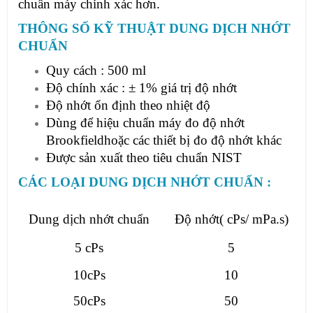
chuẩn máy chính xác hơn.
THÔNG SỐ KỸ THUẬT DUNG DỊCH NHỚT
CHUẨN
Quy cách : 500 ml
Độ chính xác : ± 1% giá trị độ nhớt
Độ nhớt ổn định theo nhiệt độ
Dùng để hiệu chuẩn
máy đo độ nhớt
Brookfield
hoặc các thiết bị đo độ nhớt khác
Được sản xuất theo tiêu chuẩn NIST
CÁC LOẠI DUNG DỊCH NHỚT CHUẨN :
Dung dịch nhớt chuẩn
Độ nhớt( cPs/ mPa.s)
5 cPs
5
10cPs
10
50cPs
50