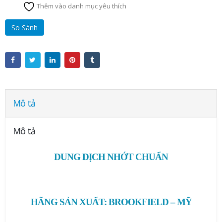
Thêm vào danh mục yêu thích
So Sánh
Mô tả
Mô tả
DUNG DỊCH NHỚT CHUẨN
HÃNG SẢN XUẤT:
BROOKFIELD
– MỸ