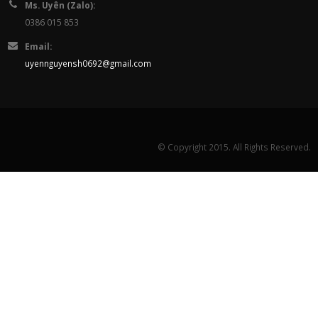
Ms. Uyên (Zalo):
0386 015 853
Email:
uyennguyensh0692@gmail.com
© Copyright 2015. All Rights Reserved.