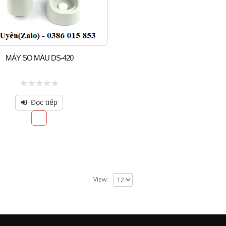
MÁY SO MÀU DS-420
0
out
Đọc tiếp
of
5
View: