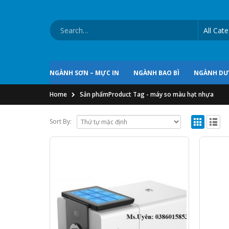
NGÀNH SƠN – MỰC IN
NGÀNH BAO BÌ
NGÀNH D
Home
Sản phẩm
Product Tag -
máy so màu hạt nhựa
Sort By: