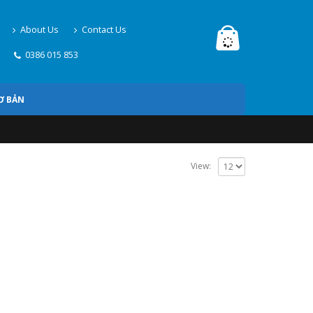
About Us
Contact Us
0386 015 853
Ơ BẢN
View: