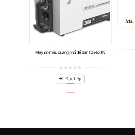
Máy đo màu quang phổ để bàn CS-821N
0
out
Đọc tiếp
of
5