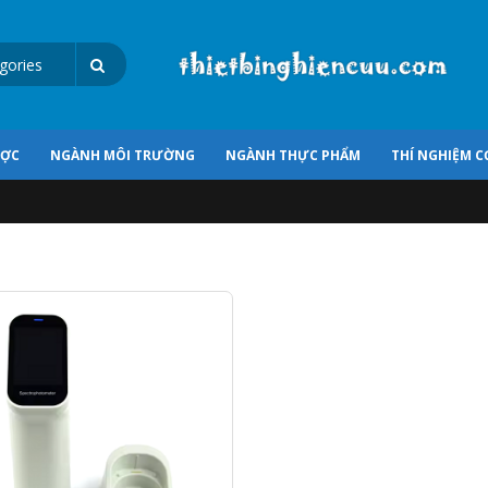
ƯỢC
NGÀNH MÔI TRƯỜNG
NGÀNH THỰC PHẨM
THÍ NGHIỆM C