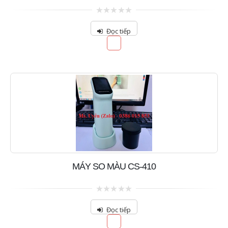
0
out
Đọc tiếp
of
5
MÁY SO MÀU CS-410
0
out
Đọc tiếp
of
5