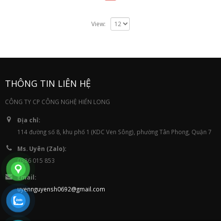
View:
THÔNG TIN LIÊN HỆ
CÔNG TY CP CÔNG NGHỆ HIỂN LONG
Địa chỉ:
114 đường số 8, khu phố 1 (KDC Ven Sông), phường Tân Phong, Quận 7
Ms. Uyên (Zalo):
0386 015 853
Email:
uyennguyensh0692@gmail.com