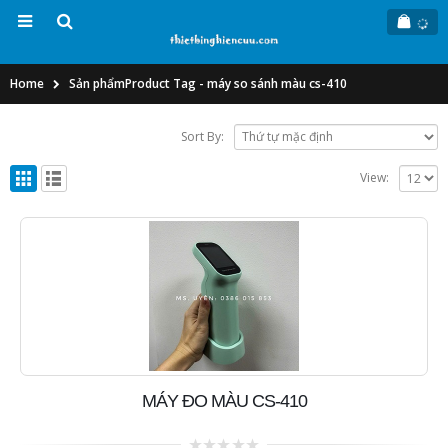
Home
Sản phẩm
Product Tag -
máy so sánh màu cs-410
Sort By:
View:
MÁY ĐO MÀU CS-410