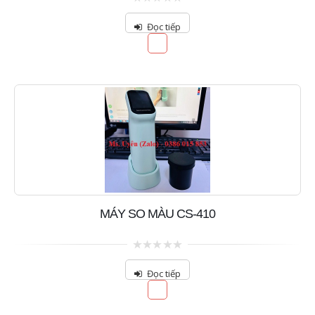
0
out
Đọc tiếp
of
5
MÁY SO MÀU CS-410
0
out
Đọc tiếp
of
5