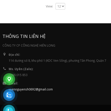
View:
THÔNG TIN LIÊN HỆ
CÔNG TY CP CÔNG NGHỆ HIỂN LONG
Địa chỉ:
114 đường số 8, khu phố 1 (KDC Ven Sông), phường Tân Phong, Quận 7
Ms. Uyên (Zalo):
0386 015 853
Email:
uyennguyensh0692@gmail.com