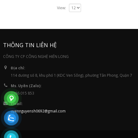
View:
THÔNG TIN LIÊN HỆ
CÔNG TY CP CÔNG NGHỆ HIỂN LONG
Địa chỉ:
114 đường số 8, khu phố 1 (KDC Ven Sông), phường Tân Phong, Quận 7
Ms. Uyên (Zalo):
0386 015 853
Email:
uyennguyensh0692@gmail.com