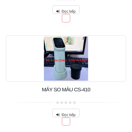
0
out
Đọc tiếp
of
5
MÁY SO MÀU CS-410
0
out
Đọc tiếp
of
5