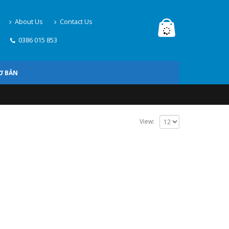
About Us
Contact Us
0386 015 853
Ơ BẢN
View: