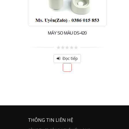
MÁY SO MÀU DS-420
0
out
Đọc tiếp
of
5
THÔNG TIN LIÊN HỆ