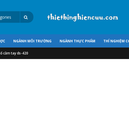
ƯỢC
NGÀNH MÔI TRƯỜNG
NGÀNH THỰC PHẨM
THÍ NGHIỆM C
ổ cầm tay ds-420