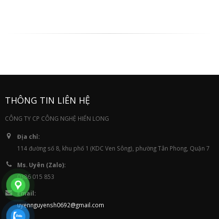
THÔNG TIN LIÊN HỆ
CÔNG TY CP CÔNG NGHỆ HIỂN LONG
Địa chỉ:
114 đường số 8, khu phố 1 (KDC Ven Sông), phường Tân Phong, Quận 7
Ms. Uyên (Zalo):
0386 015 853
Email:
uyennguyensh0692@gmail.com