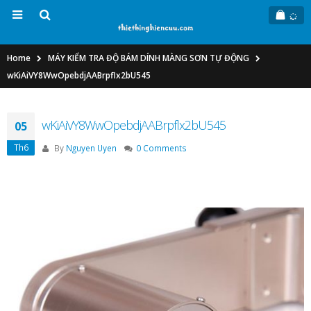
Home
MÁY KIỂM TRA ĐỘ BÁM DÍNH MÀNG SƠN TỰ ĐỘNG
wKiAiVY8WwOpebdjAABrpflx2bU545
wKiAiVY8WwOpebdjAABrpflx2bU545
05
Th6
By
Nguyen Uyen
0 Comments