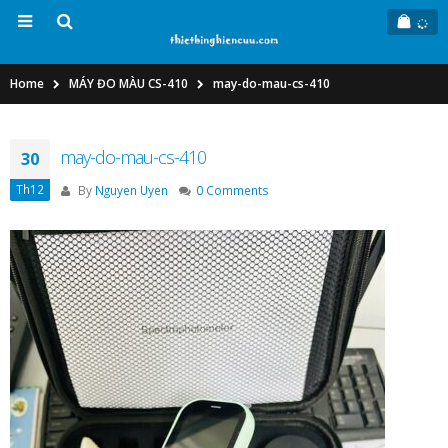
Home
MÁY ĐO MÀU CS-410
may-do-mau-cs-410
may-do-mau-cs-410
30
Th12
By
Nguyen Uyen
0 Comments