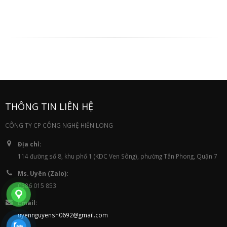
THÔNG TIN LIÊN HỆ
CÔNG TY CP CÔNG NGHỆ HIỂN LONG
Địa chỉ:
114 đường số 8, khu phố 1 (KDC Ven Sông), phường Tân Phong, Quận 7
Ms. Uyên (Zalo):
0386 015 853
Email:
uyennguyensh0692@gmail.com