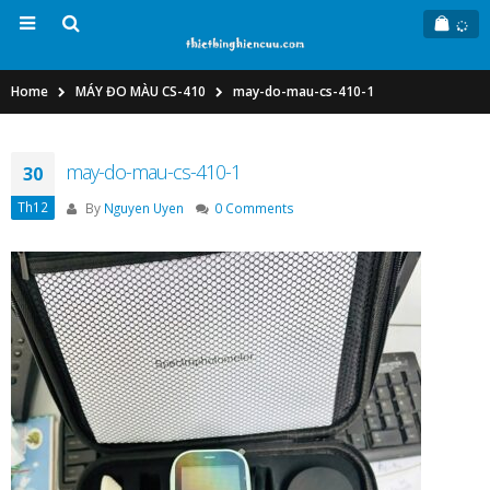
Home
MÁY ĐO MÀU CS-410
may-do-mau-cs-410-1
may-do-mau-cs-410-1
30
Th12
By
Nguyen Uyen
0 Comments