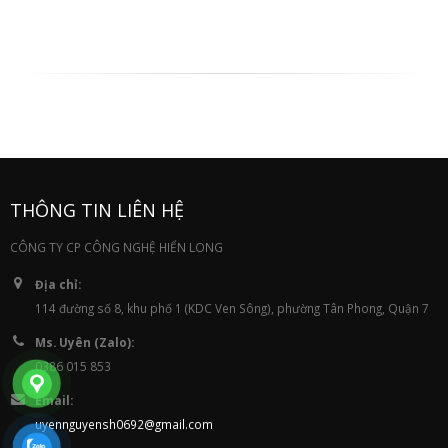
THÔNG TIN LIÊN HỆ
CÔNG TY CP CÔNG NGHỆ HIỂN LONG
Địa chỉ:
114 đường số 8, khu phố 1 (KDC Ven Sông), phường Tân Phong, Quận 7
Ms. Uyên (Zalo):
0386 015 853
Email:
uyennguyensh0692@gmail.com